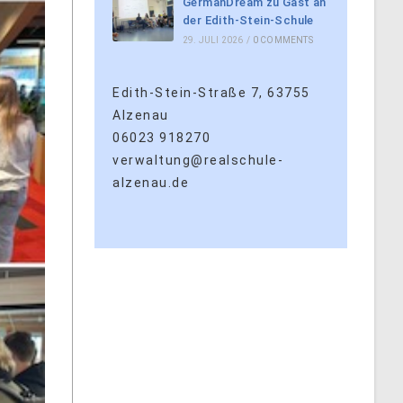
GermanDream zu Gast an
der Edith-Stein-Schule
29. JULI 2026
/
0 COMMENTS
Edith-Stein-Straße 7, 63755
Alzenau
06023 918270
verwaltung@realschule-
alzenau.de