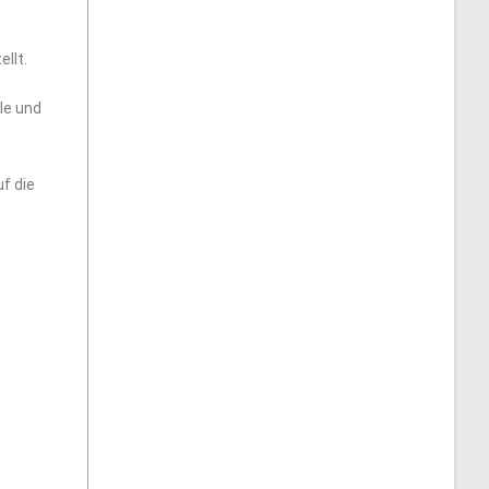
llt.
le und
u
f die