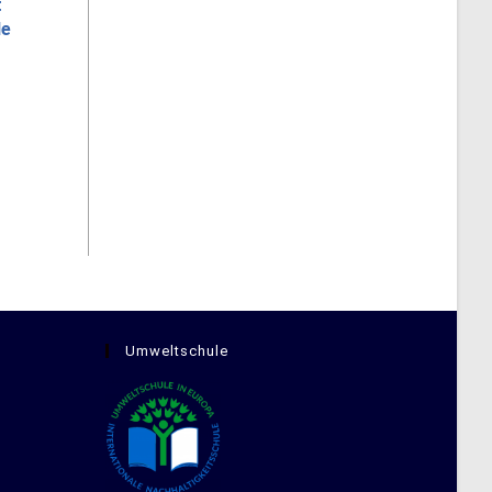
t
le
Umweltschule