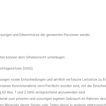
ssungen und Erkenntnisse der genannten Personen wieder.
eiten können dem Urheberrecht unterliegen.
echtsgesetz
es
(UrhG)
ungen sowie Entscheidungen und amtlich verfasste Leitsätze zu E
gemeinen Kenntnisnahme veröffentlicht worden sind, mit der Einsch
 § 63 Abs. 1 und 2 UrhG entsprechend anzuwenden sind.
aterial zum privaten und sonstigen eigenen Gebrauch im Rahmen des
en Materials dieser Seiten oder Teilen davon in anderen elektronisc