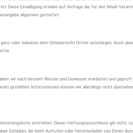
tet. Diese Einwilligung erteilen auf Anfrage die für den Inhalt Veran
enangabe allgemein gestattet.
n ganz oder teilweise dem Urheberrecht Dritter unterliegen. Auch üb
ünfte.
 haben wir nach bestem Wissen und Gewissen erarbeitet und geprüft. 
 bereit gestellten Informationen können wir allerdings nicht überneh
Internetangebots entstehen. Dieser Haftungsausschluss gilt nicht, s
twaige Schäden, die beim Aufrufen oder Herunterladen von Daten dur