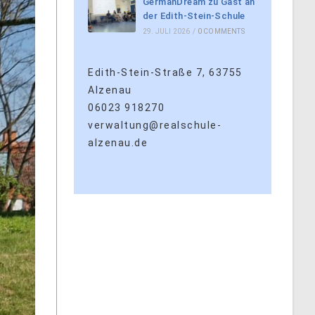
GermanDream zu Gast an
der Edith-Stein-Schule
29. JULI 2026
/
0 COMMENTS
Edith-Stein-Straße 7, 63755
Alzenau
06023 918270
verwaltung@realschule-
alzenau.de