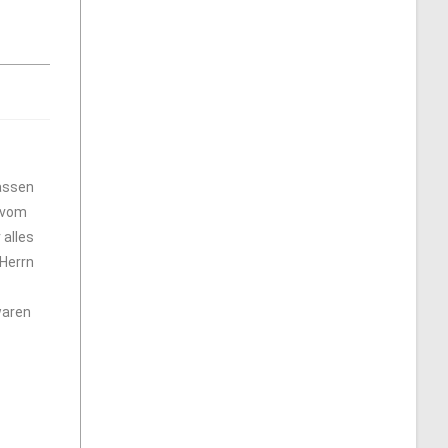
lassen
l vom
 alles
 Herrn
waren