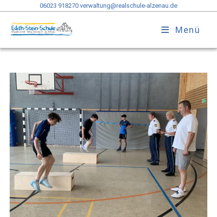
06023 918270
verwaltung@realschule-alzenau.de
Menü