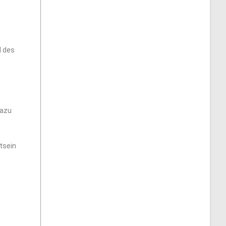
d des
dazu
tsein