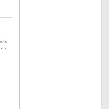
istig
n und