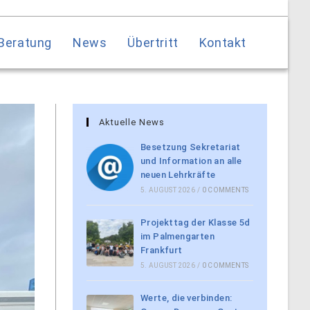
Beratung
News
Übertritt
Kontakt
Aktuelle News
Besetzung Sekretariat
und Information an alle
neuen Lehrkräfte
5. AUGUST 2026
/
0 COMMENTS
Projekttag der Klasse 5d
im Palmengarten
Frankfurt
5. AUGUST 2026
/
0 COMMENTS
Werte, die verbinden: