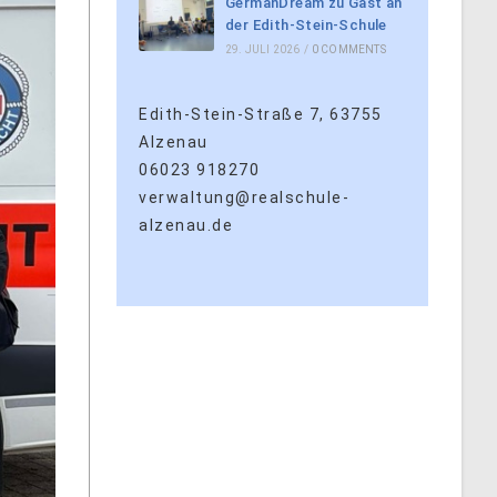
GermanDream zu Gast an
der Edith-Stein-Schule
29. JULI 2026
/
0 COMMENTS
Edith-Stein-Straße 7, 63755
Alzenau
06023 918270
verwaltung@realschule-
alzenau.de