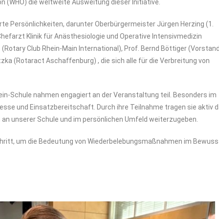
 (WHO) die weltweite Ausweitung dieser Initiative.
rte Persönlichkeiten, darunter Oberbürgermeister Jürgen Herzing (1.
(Chefarzt Klinik für Anästhesiologie und Operative Intensivmedizin
Rotary Club Rhein-Main International), Prof. Bernd Böttiger (Vorstan
a (Rotaract Aschaffenburg) , die sich alle für die Verbreitung von
ein-Schule nahmen engagiert an der Veranstaltung teil. Besonders im
esse und Einsatzbereitschaft. Durch ihre Teilnahme tragen sie aktiv 
 an unserer Schule und im persönlichen Umfeld weiterzugeben.
er Schritt, um die Bedeutung von Wiederbelebungsmaßnahmen im Bewuss