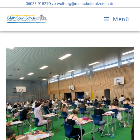
06023 918270
verwaltung@realschule-alzenau.de
Menü