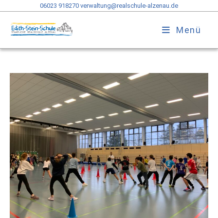
06023 918270
verwaltung@realschule-alzenau.de
Menü