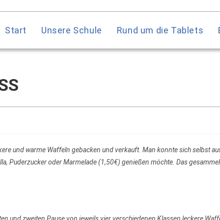
Start
Unsere Schule
Rund um die Tablets
ESS
kere und warme Waffeln gebacken und verkauft. Man konnte sich selbst au
tella, Puderzucker oder Marmelade (1,50€) genießen möchte. Das gesammel
en und zweiten Pause von jeweils vier verschiedenen Klassen leckere Waff