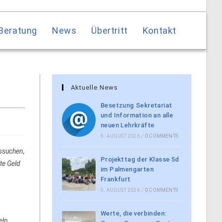
Beratung
News
Übertritt
Kontakt
Aktuelle News
Besetzung Sekretariat
und Information an alle
neuen Lehrkräfte
5. AUGUST 2026
/
0 COMMENTS
ssuchen,
Projekttag der Klasse 5d
te Geld
im Palmengarten
Frankfurt
5. AUGUST 2026
/
0 COMMENTS
Werte, die verbinden:
eln