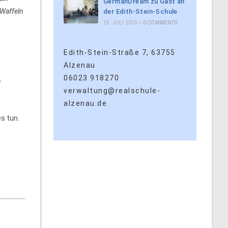
GermanDream zu Gast an
 Waffeln
der Edith-Stein-Schule
29. JULI 2026
/
0 COMMENTS
Edith-Stein-Straße 7, 63755
Alzenau
06023 918270
r
verwaltung@realschule-
alzenau.de
s tun.