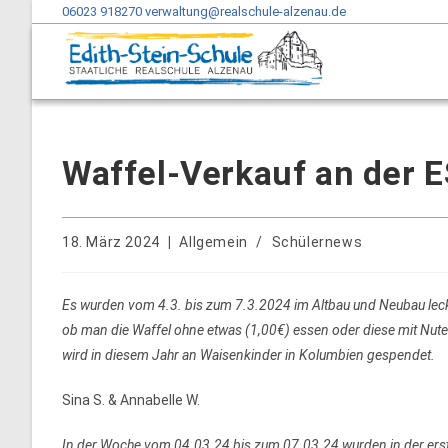
06023 918270
verwaltung@realschule-alzenau.de
Waffel-Verkauf an der 
18. März 2024
Allgemein
/
Schülernews
Es wurden vom 4.3. bis zum 7.3.2024 im Altbau und Neubau lec
ob man die Waffel ohne etwas (1,00€) essen oder diese mit Nu
wird in diesem Jahr an Waisenkinder in Kolumbien gespendet.
Sina S. & Annabelle W.
In der Woche vom 04.03.24 bis zum 07.03.24 wurden in der erst