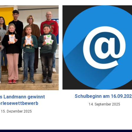
Schulbeginn am 16.09.20
as Landmann gewinnt
rlesewettbewerb
14. September 2025
15. Dezember 2025