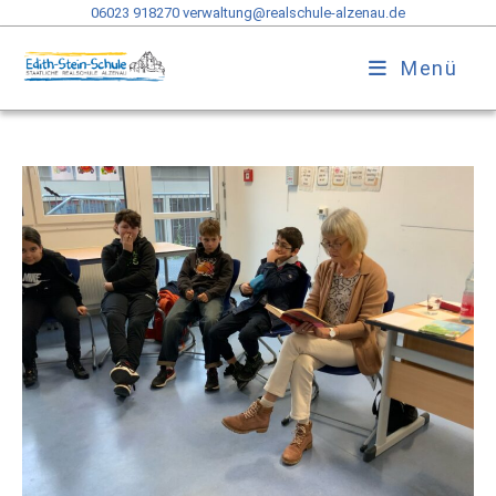
06023 918270
verwaltung@realschule-alzenau.de
Menü