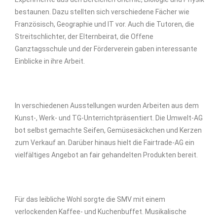
bestaunen.
D
azu stellten sich verschiedene
Fächer
wie
Französisch, Geographie und IT vor. Auch die Tutoren, die
Streitschlichter, der Elternbeirat, die Offene
Ganztagsschule und der Förderverein gaben interessante
Einblicke in ihre
Arbeit
.
In verschiedenen
Ausstellungen
wurden
Arbeiten aus dem
Kunst-, Werk- und
TG-Unterricht
präsentiert
.
Die Umwelt-AG
bot selbst
gemachte Seifen, Gemüsesäckchen und Kerzen
zum Verkauf an
.
D
arüber hinaus hielt
die Fairtrade-AG
ein
vielfältiges Angebot an fair gehandelten Produkten berei
t.
Für das leibliche Wohl sorgte die SMV mit einem
verlockenden
Kaffee- und Kuchenbuffet. Musikalische