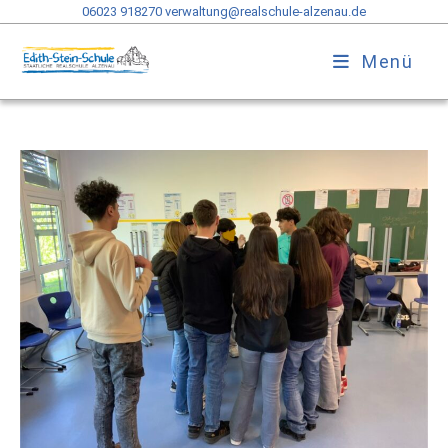
06023 918270
verwaltung@realschule-alzenau.de
Menü