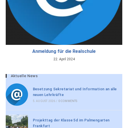
Anmeldung für die Realschule
22. April 2024
Aktuelle News
Besetzung Sekretariat und Information an alle
neuen Lehrkräfte
5. AUGUST 2026
/
0 COMMENTS
Projekttag der Klasse 5d im Palmengarten
Frankfurt