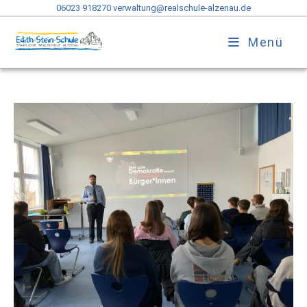
06023 918270
verwaltung@realschule-alzenau.de
Menü