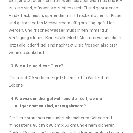
die Igel jetzt auch schlafen. Wenn sie aber wie Thea und IGA
zu klein sind, müssen sie zunächst mit Ei und gebratenem
Rinderhackfleisch, später dann mit Trockenfutter für Kitten
und getrockneten Mehlwürmern (40g pro Tag) gefüttert
werden. Und frisches Wasser muss ihnen immer zur
Verfügung stehen. Keinesfalls Milch! Aber das wissen doch
jetzt alle, oder?! Igel sind nachtaktiv, sie fressen also erst,
wenn es dunkel ist.
Wie alt sind diese Tiere?
Thea und IGA verbringen jetzt den ersten Winter ihres
Lebens.
Wie werden die Igel während der Zeit, wo sie
aufgenommen sind, untergebracht?
Die Tiere brauchen ein ausbruchssicheres Gehege mit
mindestens 80 cm x 80 cm x 50 cm und einem sicheren
Deckel. Der Igel darf sich weder unten Herausgraben können,