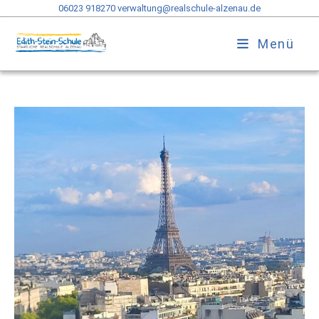
06023 918270
verwaltung@realschule-alzenau.de
Menü