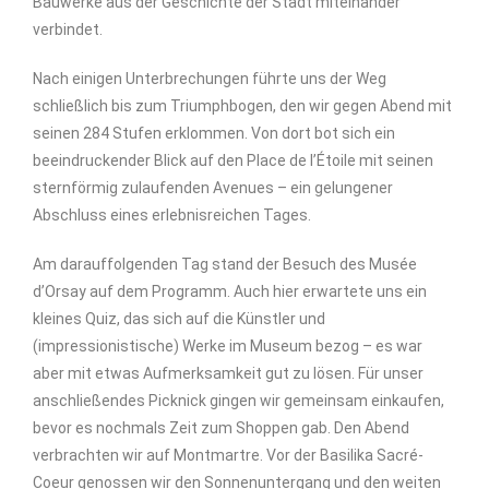
Bauwerke aus der Geschichte der Stadt miteinander
verbindet.
Nach einigen Unterbrechungen führte uns der Weg
schließlich bis zum Triumphbogen, den wir gegen Abend mit
seinen 284 Stufen erklommen. Von dort bot sich ein
beeindruckender Blick auf den Place de l’Étoile mit seinen
sternförmig zulaufenden Avenues – ein gelungener
Abschluss eines erlebnisreichen Tages.
Am darauffolgenden Tag stand der Besuch des Musée
d’Orsay auf dem Programm. Auch hier erwartete uns ein
kleines Quiz, das sich auf die Künstler und
(impressionistische) Werke im Museum bezog – es war
aber mit etwas Aufmerksamkeit gut zu lösen. Für unser
anschließendes Picknick gingen wir gemeinsam einkaufen,
bevor es nochmals Zeit zum Shoppen gab. Den Abend
verbrachten wir auf Montmartre. Vor der Basilika Sacré-
Coeur genossen wir den Sonnenuntergang und den weiten